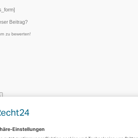
s_form]
eser Beitrag?
 um zu bewerten!
n
wertung
0
/ 5. Anzahl Bewertungen:
0
gen! Sei der Erste, der diesen Beitrag bewertet.